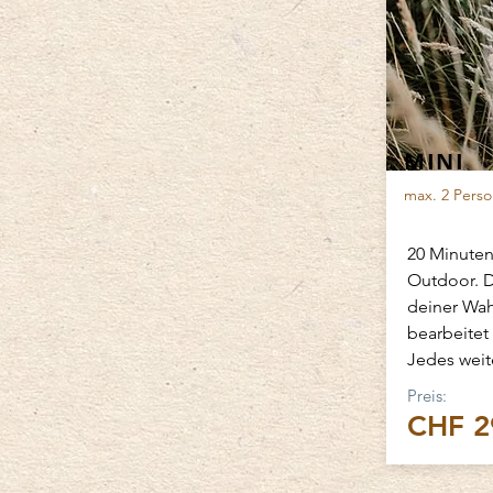
MINI
max. 2 Perso
20 Minuten
Outdoor.
D
deiner Wah
bearbeitet
Jedes weite
Preis:
CHF 2