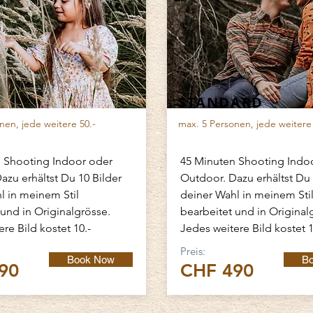
STANDARD
nen, jede weitere 50.-
max. 5 Personen, jede weitere 
 Shooting Indoor oder
45 Minuten Shooting Indo
azu erhältst Du 10 Bilder
Outdoor.
Dazu erhältst Du 
l in meinem Stil
deiner Wahl in meinem Sti
 und in Originalgrösse.
bearbeitet und in Original
re Bild kostet 10.-
Jedes weitere Bild kostet 1
Preis:
Book Now
B
90
CHF 490