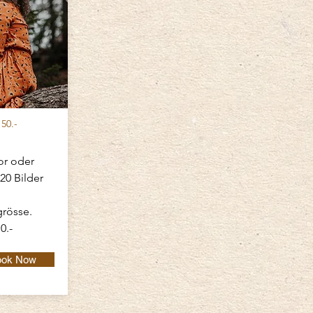
50.-
or oder
20 Bilder
l
grösse.
0.-
ook Now